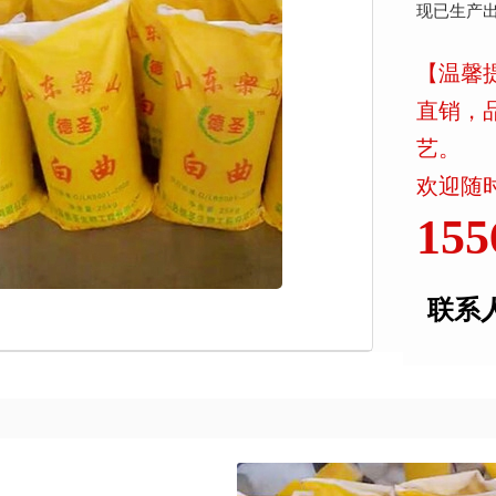
现已生产
【温馨
直销，
艺。
欢迎随时
155
联系