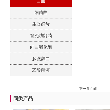
白曲
细菌曲
生香酵母
窖泥功能菌
红曲酯化酶
多微麸曲
乙酸菌液
白曲
下一条:
同类产品