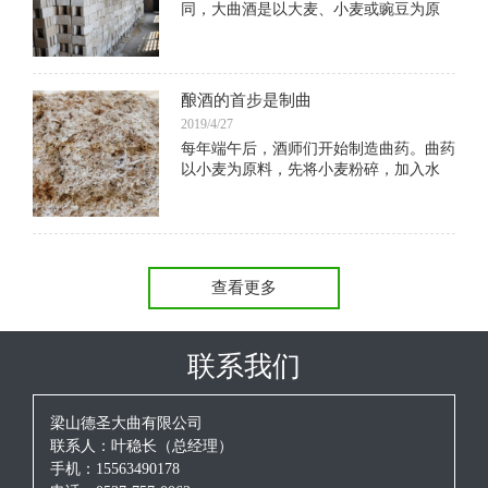
同，大曲酒是以大麦、小麦或豌豆为原
料，经菌种培养制成。用大曲酿造的酒，
香气突出，味道醇厚，但生产用量大，粮
食消耗多，酿造周期长，出酒率低，成本
高，价格高
酿酒的首步是制曲
2019/4/27
每年端午后，酒师们开始制造曲药。曲药
以小麦为原料，先将小麦粉碎，加入水
和“母曲”搅拌，放在木盒子里，工人站在
盒子里用脚不停地踩。“刚来的工人都受
不了这个活，踩两天腿就会疼得下不了楼
查看更多
联系我们
梁山德圣大曲有限公司
联系人：叶稳长（总经理）
手机：15563490178