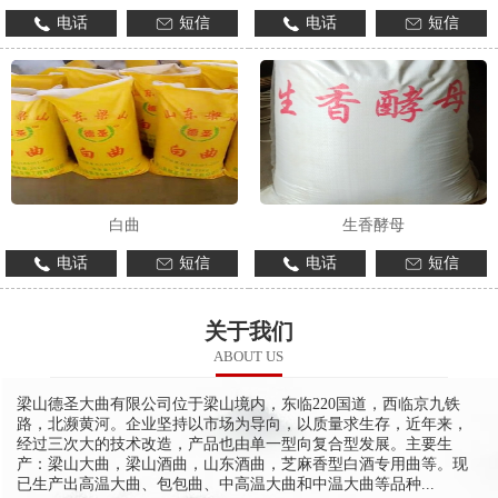
电话
短信
电话
短信
白曲
生香酵母
电话
短信
电话
短信
关于我们
ABOUT US
梁山德圣大曲有限公司位于梁山境内，东临220国道，西临京九铁
路，北濒黄河。企业坚持以市场为导向，以质量求生存，近年来，
经过三次大的技术改造，产品也由单一型向复合型发展。主要生
产：梁山大曲，梁山酒曲，山东酒曲，芝麻香型白酒专用曲等。现
已生产出高温大曲、包包曲、中高温大曲和中温大曲等品种...