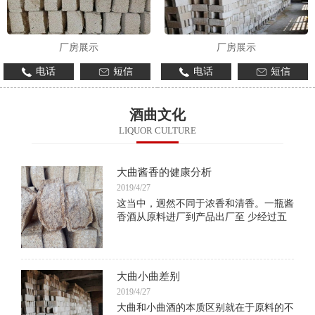
厂房展示
厂房展示
电话
短信
电话
短信
酒曲文化
LIQUOR CULTURE
大曲酱香的健康分析
2019/4/27
这当中，迥然不同于浓香和清香。一瓶酱
香酒从原料进厂到产品出厂至 少经过五
年。分两次投料、九次蒸煮，八次摊晾，
并要加曲，高温堆积，入池发酵，取酒、
存贮、勾兑等，漫长、特殊而神秘的生物
反应过程中
大曲小曲差别
2019/4/27
大曲和小曲酒的本质区别就在于原料的不