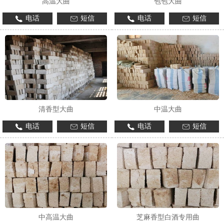
高温大曲
包包大曲
电话
短信
电话
短信
1
2
3
清香型大曲
中温大曲
电话
短信
电话
短信
中高温大曲
芝麻香型白酒专用曲