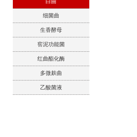
白曲
细菌曲
生香酵母
窖泥功能菌
红曲酯化酶
多微麸曲
乙酸菌液