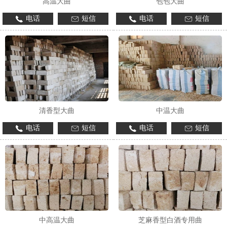
高温大曲
包包大曲
电话
短信
电话
短信
1
2
3
清香型大曲
中温大曲
电话
短信
电话
短信
中高温大曲
芝麻香型白酒专用曲