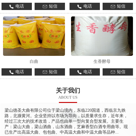
电话
短信
电话
短信
白曲
生香酵母
电话
短信
电话
短信
关于我们
ABOUT US
梁山德圣大曲有限公司位于梁山境内，东临220国道，西临京九铁
路，北濒黄河。企业坚持以市场为导向，以质量求生存，近年来，
经过三次大的技术改造，产品也由单一型向复合型发展。主要生
产：梁山大曲，梁山酒曲，山东酒曲，芝麻香型白酒专用曲等。现
已生产出高温大曲、包包曲、中高温大曲和中温大曲等品种...