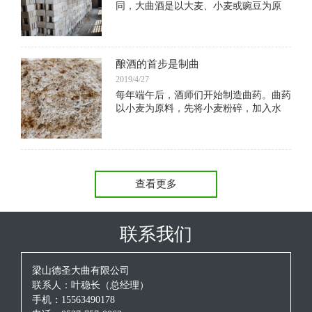
同，大曲酒是以大麦、小麦或豌豆为原
料，经菌种培养制成。用大曲酿造的酒，
香气突出，味道醇厚，但生产用量大，粮
食消耗多，酿造周期长，出酒率低，成本
高，价格高
酿酒的首步是制曲
2019/4/27
每年端午后，酒师们开始制造曲药。曲药
以小麦为原料，先将小麦粉碎，加入水
和“母曲”搅拌，放在木盒子里，工人站在
盒子里用脚不停地踩。“刚来的工人都受
不了这个活，踩两天腿就会疼得下不了楼
查看更多
联系我们
梁山德圣大曲有限公司
联系人：叶稳长（总经理）
手机：15563490178