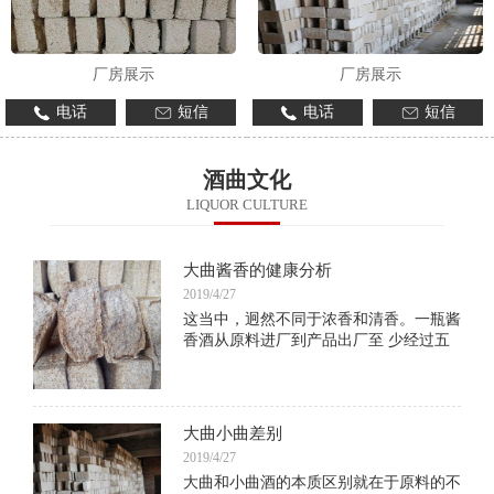
厂房展示
厂房展示
电话
短信
电话
短信
酒曲文化
LIQUOR CULTURE
大曲酱香的健康分析
2019/4/27
这当中，迥然不同于浓香和清香。一瓶酱
香酒从原料进厂到产品出厂至 少经过五
年。分两次投料、九次蒸煮，八次摊晾，
并要加曲，高温堆积，入池发酵，取酒、
存贮、勾兑等，漫长、特殊而神秘的生物
反应过程中
大曲小曲差别
2019/4/27
大曲和小曲酒的本质区别就在于原料的不