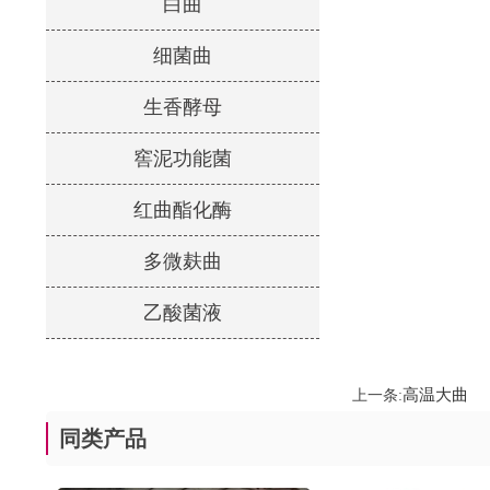
白曲
细菌曲
生香酵母
窖泥功能菌
红曲酯化酶
多微麸曲
乙酸菌液
高温大曲
上一条:
同类产品