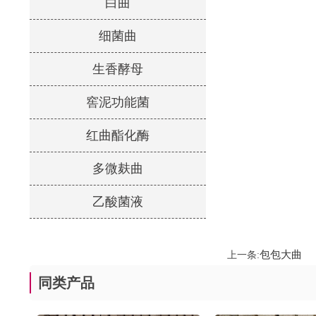
白曲
细菌曲
生香酵母
窖泥功能菌
红曲酯化酶
多微麸曲
乙酸菌液
包包大曲
上一条:
同类产品