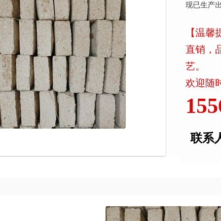
现已生产
【温馨
直销，
艺。
欢迎随时
155
联系